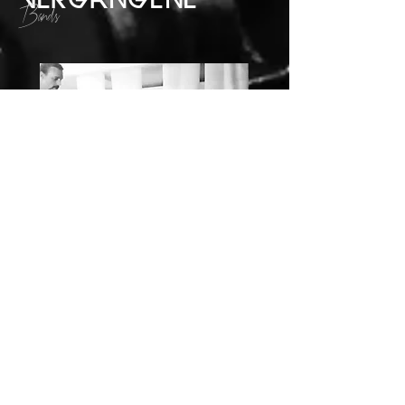
vergangene
Bands
Renato Gubser (Lead Guitar)
Flurin Foppa (Guitar)
Manuel Gubser (Bass)
Joel Bronimann, Joshua Bergamin,
Nicole davatz (Drums)
sara d. widmer (vocals)
Ich bin sehr dankbar, was ich alles mit