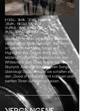
Vocal: Sara Desire Widmer
Drum: Nicole Davatz
Guitar: Rene Schnider
Bass: Remo Hertner
Soulstorm schickt sie auf eine Zeitreise
vergangener Rock Dekaden. Ihre Setlist
ist gespickt mit satten Songs und
Highlights des Classic Rock aus den
letzten 30 Jahren Rockgeschichte. Von
Whitesnake über Deep Purple bis Lynyrd
Skynyrd. Auch mit Ihren eigenen Songs
überzeugt Soulstorm und sie schaffen es
den „Good ol' Hardrock“ mit kräftigen und
sanften Tönen aufleben zu lassen.