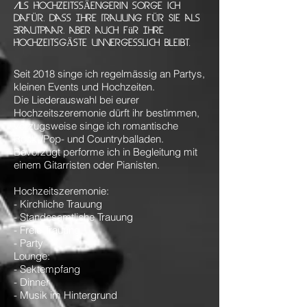
Als HochzeitssÄengerin sorge ich
dafÜr, dass Ihre Trauung fÜr Sie als
Brautpaar, aber auch für Ihre
HochzeitsgÄste unvergesslich bleibt.
Seit 2018 singe ich regelmässig an Partys,
kleinen Events und Hochzeiten.
Die Liederauswahl bei eurer
Hochzeitszeremonie dürft ihr bestimmen,
vorzugsweise singe ich romantische
Rock-/Pop- und Countryballaden.
Bevorzugt performe ich in Begleitung mit
einem Gitarristen oder Pianisten.
Hochzeitszeremonie:
- Kirchliche Trauung
- Standesamtliche Trauung
- Freie Trauung
- Party
Lounge:
- Sektempfang
- Dinner
- Musik im Hintergrund