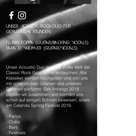
unser Acoustic-rock-
duo fÜr
gemÜtliche stunden.
Flurin Foppa (Guitar/backing vocals)
sara d. widmer (guitar/vocals)
Unser Acoustic Duo lässt sie in die Welt der
Classic Rock Geschichte eintauchen. Alte
Klassiker werden hochgelebt und von uns
mit unseren zwei Gitarren und unseren
Stimmen performt. Seit Anfangs 2019
proben wir zusammen und konnten uns
schon auf einigen Bühnen beweisen, sowie
am Calanda Spring Festival 2019.
- Partys
- Clubs
- Bars
- Festivals