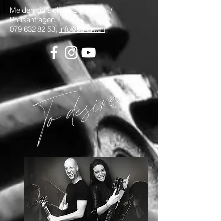
Melden sie sich für Buchungs- /
Preisanfragen:
079 632 82 53,
info@sarart.ch